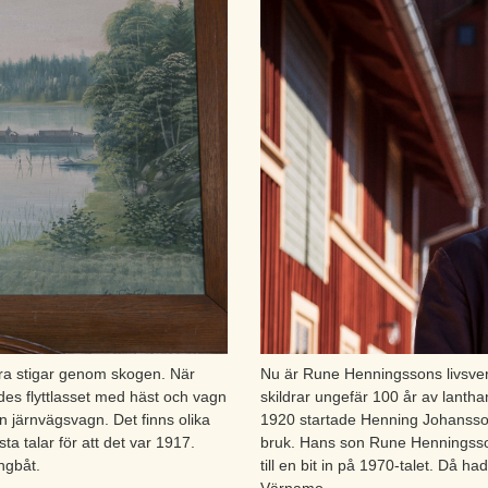
bara stigar genom skogen. När
Nu är Rune Henningssons livsver
ördes flyttlasset med häst och vagn
skildrar ungefär 100 år av lanth
n järnvägsvagn. Det finns olika
1920 startade Henning Johansson
a talar för att det var 1917.
bruk. Hans son Rune Henningsson
ngbåt.
till en bit in på 1970-talet. Då 
Värnamo.