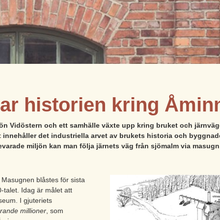
r historien kring Åmin
sjön Vidöstern och ett samhälle växte upp kring bruket och järnväg
nehåller det industriella arvet av brukets historia och byggna
varade miljön kan man följa järnets väg från sjömalm via masugn oc
Masugnen blåstes för sista
talet. Idag är målet att
eum. I gjuteriets
ande millioner
, som