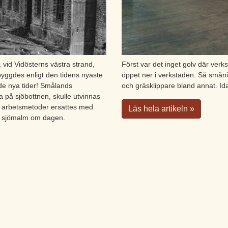
vid Vidösterns västra strand,
Först var det inget golv där verk
yggdes enligt den tidens nyaste
öppet ner i verkstaden. Så smån
ade nya tider! Smålands
och gräsklippare bland annat. Id
 på sjöbottnen, skulle utvinnas
a arbetsmetoder ersattes med
Läs hela artikeln »
n sjömalm om dagen.