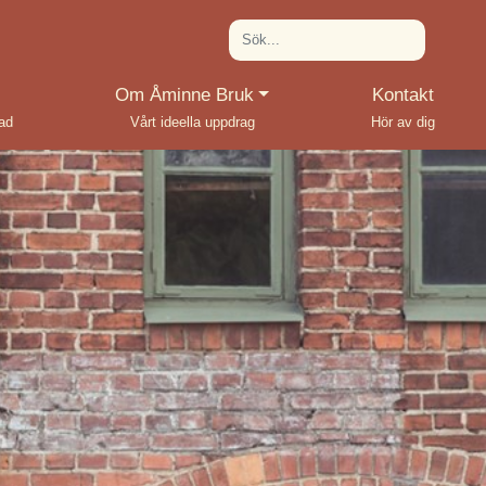
(current)
Om Åminne Bruk
Kontakt
rad
Vårt ideella uppdrag
Hör av dig