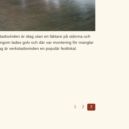
stadsvinden är idag utan en läktare på sidorna och
ingom lades golv och där var montering för manglar
ag är verkstadsvinden en populär festlokal.
1
2
3