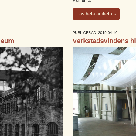
Läs hela artikeln »
PUBLICERAD: 2019-04-10
seum
Verkstadsvindens hi