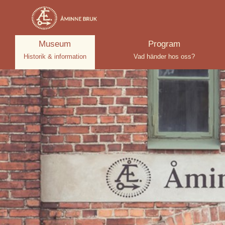
Museum
Program
Historik & information
Vad händer hos oss?