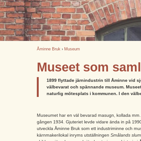
Åminne Bruk
›
Museum
Museet som samla
1899 flyttade järnindustrin till Åminne vid 
välbevarat och spännande museum. Museet in
naturlig mötesplats i kommunen. I den välbe
Museumet har en väl bevarad masugn, kollada mm. 
gången 1934. Gjuteriet levde vidare ända in på 1990-
utveckla Åminne Bruk som ett industriminne och mus
kärnmakerilokal inryms utställningen
Smålands slumr