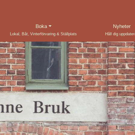
(current)
Boka
Nyheter
Lokal, Båt, Vinterförvaring & Ställplats
Håll dig uppdate