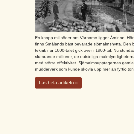
En knapp mil söder om Värnamo ligger Åminne. Här, 
finns Smålands bäst bevarade sjömalmshytta. Den b
teknik när 1800-talet gick över i 1900-tal. Nu stund
slumrande millioner, de outsinliga malmfyndigheterna
med större effektivitet. Sjömalmsupptagarnas gaml
mudderverk som kunde skovla upp mer än fyrtio to
Läs hela artikeln »