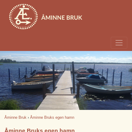
Åminne Bruk
›
Åminne Bruks egen hamn
Åminne Bruks egen hamn