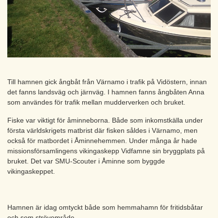
Till hamnen gick ångbåt från Värnamo i trafik på Vidöstern, innan
det fanns landsväg och järnväg. I hamnen fanns ångbåten Anna
som användes för trafik mellan mudderverken och bruket.
Fiske var viktigt för åminneborna. Både som inkomstkälla under
första världskrigets matbrist där fisken såldes i Värnamo, men
också för matbordet i Åminnehemmen. Under många år hade
missionsförsamlingens vikingaskepp Vidfamne sin bryggplats på
bruket. Det var SMU-Scouter i Åminne som byggde
vikingaskeppet.
Hamnen är idag omtyckt både som hemmahamn för fritidsbåtar
och som strövområde.