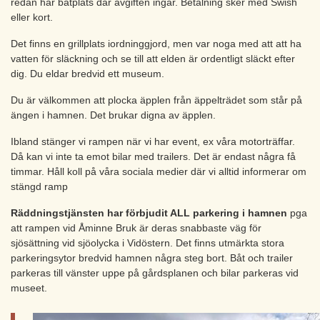
redan har båtplats där avgiften ingår. Betalning sker med Swish
eller kort.
Det finns en grillplats iordninggjord, men var noga med att att ha
vatten för släckning och se till att elden är ordentligt släckt efter
dig. Du eldar bredvid ett museum.
Du är välkommen att plocka äpplen från äppelträdet som står på
ängen i hamnen. Det brukar digna av äpplen.
Ibland stänger vi rampen när vi har event, ex våra motorträffar.
Då kan vi inte ta emot bilar med trailers. Det är endast några få
timmar. Håll koll på våra sociala medier där vi alltid informerar om
stängd ramp
Räddningstjänsten har förbjudit ALL parkering i hamnen
pga
att rampen vid Åminne Bruk är deras snabbaste väg för
sjösättning vid sjöolycka i Vidöstern. Det finns utmärkta stora
parkeringsytor bredvid hamnen några steg bort. Båt och trailer
parkeras till vänster uppe på gårdsplanen och bilar parkeras vid
museet.