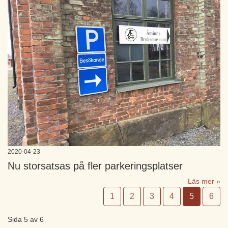
2020-04-23
Nu storsatsas på fler parkeringsplatser
Läs mer »
1
2
3
4
5
6
Sida 5 av 6