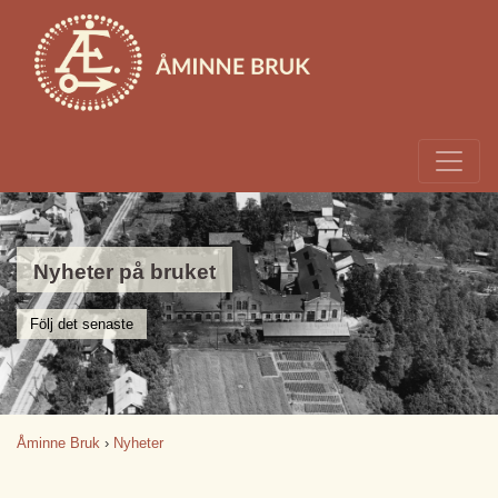
Nyheter på bruket
Följ det senaste
Åminne Bruk
›
Nyheter