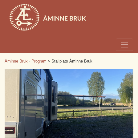
Åminne Bruk
›
Program
> Ställplats Åminne Bruk