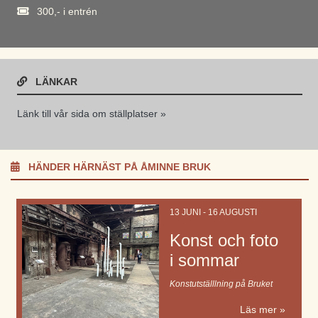
300,- i entrén
LÄNKAR
Länk till vår sida om ställplatser »
HÄNDER HÄRNÄST PÅ ÅMINNE BRUK
13 JUNI - 16 AUGUSTI
Konst och foto
i sommar
Konstutställlning på Bruket
Läs mer »