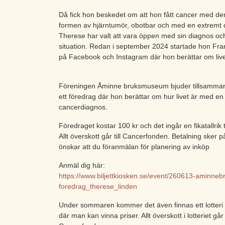
Då fick hon beskedet om att hon fått cancer med den
formen av hjärntumör, obotbar och med en extremt 
Therese har valt att vara öppen med sin diagnos oc
situation. Redan i september 2024 startade hon Fr
på Facebook och Instagram där hon berättar om liv
Föreningen Åminne bruksmuseum bjuder tillsamma
ett föredrag där hon berättar om hur livet är med en 
cancerdiagnos.
Föredraget kostar 100
kr och det ingår en fikatallrik t
Allt överskott går till Cancerfonden. Betalning sker p
önskar att du föranmälan för planering av inköp
Anmäl dig här:
https://www.biljettkiosken.se/event/260613-aminneb
foredrag_therese_linden
Under sommaren kommer det även finnas ett lotteri i
där man kan vinna priser. Allt överskott i lotteriet går 