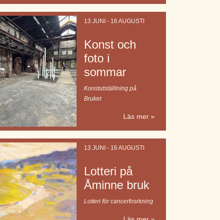
13 JUNI - 16 AUGUSTI
Konst och
foto i
sommar
Konstutställlning på
Bruket
Läs mer »
13 JUNI - 16 AUGUSTI
Lotteri på
Åminne bruk
Lotteri för cancerfosrkning
Läs mer »