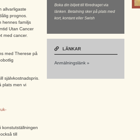
Boka din biljett till föredraget via
 allvarligaste
länken. Betalning sker på plats med
dålig prognos.
kort, kontant eller Swish
h hennes familjs
amtid Utan Cancer
et med cancer.
LÄNKAR
ns med Therese på
obotlig
Anmälningslänk »
ill självkostnadspris.
å plats men vi
ruk-
 konstutställningen
också till