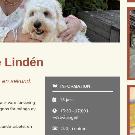
 Lindén
å en sekund.
INFORMATION
13 juni
Tack vare forskning
rognos för många av
15:30 - 17:00 i
Festvåningen
cklande arbete, en
100,- i entrén